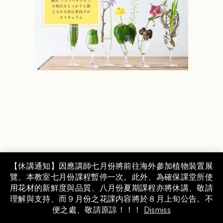
Instagram
【休講通知】因應講師七月份將前往海外參加植物裝置展
覽、本教室七月份課程暫停一次。此外、為確保課堂所使
COPYRIGHT © MAMI FLOWER DESIGN SCHOOL,
用花材的新鮮度與品質、八月份夏期課程亦將休講、敬請
INC. GROUP.
理解與支持、而９月份之花課内容將於８月上旬公告。不
便之處、敬請原諒！！！
Dismiss